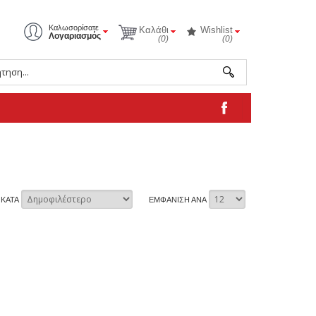
Καλωσορίσατε
Καλάθι
Wishlist
Λογαριασμός
(0)
(0)
 ΚΑΤΑ
ΕΜΦΑΝΙΣΗ ΑΝΑ