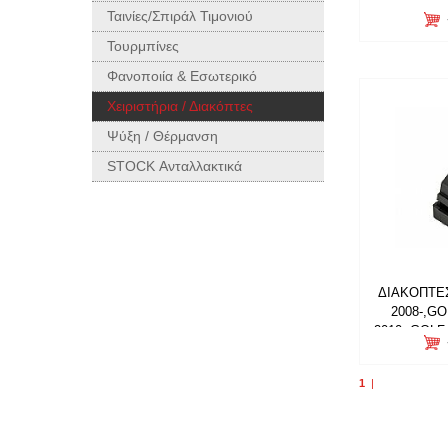
Ταινίες/Σπιράλ Τιμονιού
Τουρμπίνες
Φανοποιία & Εσωτερικό
Χειριστήρια / Διακόπτες
Ψύξη / Θέρμανση
STOCK Ανταλλακτικά
ΔΙΑΚΟΠΤΕΣ
2008-,G
2010-,GOLF
1
|