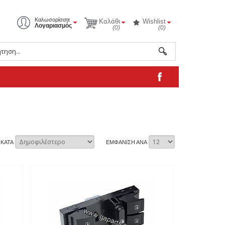
Καλωσορίσατε
Καλάθι
Wishlist
Λογαριασμός
(0)
(0)
 ΚΑΤΑ
ΕΜΦΑΝΙΣΗ ΑΝΑ