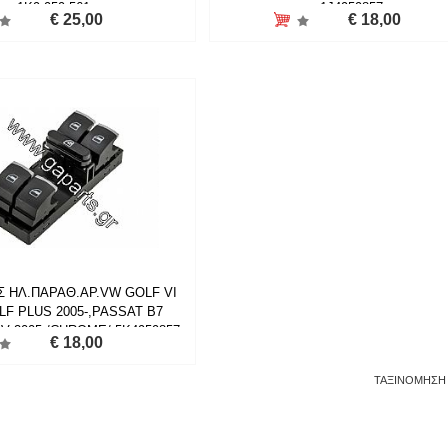
1K9 959 561
1J4959857
€ 25,00
€ 18,00
 ΗΛ.ΠΑΡΑΘ.ΑΡ.VW GOLF VI
OLF PLUS 2005-,PASSAT B7
 V 2005-/CHROME/ 5K4959857
€ 18,00
ΤΑΞΙΝΟΜΗΣΗ