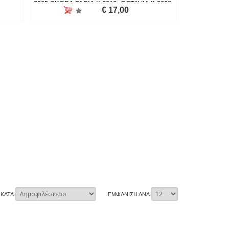
2005-SKODA FABIA II 2010-,OCTAVIA II 2008-
€ 17,00
1Z0959858A
 ΚΑΤΑ
ΕΜΦΑΝΙΣΗ ΑΝΑ