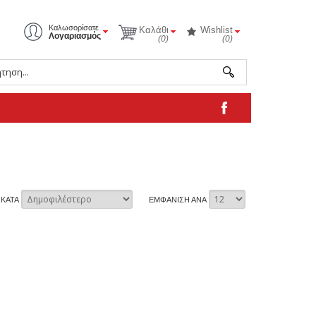
Καλωσορίσατε
Καλάθι
Wishlist
Λογαριασμός
(0)
(0)
 ΚΑΤΑ
ΕΜΦΑΝΙΣΗ ΑΝΑ